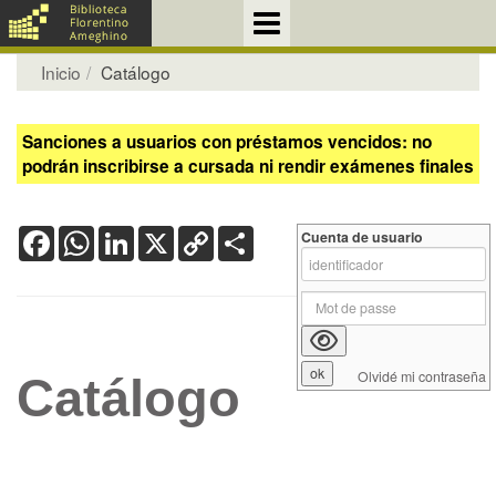
Inicio
Catálogo
Sanciones a usuarios con préstamos vencidos: no
podrán inscribirse a cursada ni rendir exámenes finales
Facebook
WhatsApp
LinkedIn
X
Copy
Share
Cuenta de usuario
Link
Olvidé mi contraseña
Catálogo