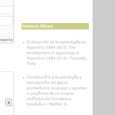
Nuevos libros
traseña
El desarrollo de la egiptologÃ­a en
Argentina (1884-2015) The
development of egyptology in
Argentina (1884-2015) / Fuscaldo,
Perla
ContribuciÃ³n a la petrologÃ­a y
estratigrafÃ­a del glacial
gondwÃ¡nico uruguayo y apuntes
a propÃ³sito de un croquis
sinÃ³ptico del Gondwana
brasileÃ±o / Walther, K.