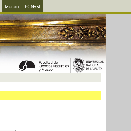
Museo
FCNyM