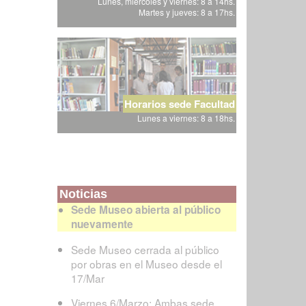
Lunes, miércoles y viernes: 8 a 14hs.
Martes y jueves: 8 a 17hs.
Horarios sede Facultad
Lunes a viernes: 8 a 18hs.
Noticias
Sede Museo abierta al público
nuevamente
Sede Museo cerrada al público
por obras en el Museo desde el
17/Mar
Viernes 6/Marzo: Ambas sede