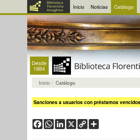
Inicio
Noticias
Catálogo
Inicio
Catálogo
Sanciones a usuarios con préstamos vencidos:
Facebook
WhatsApp
LinkedIn
X
Copy
Share
Link