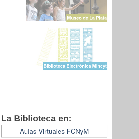
Museo de La Plata
Biblioteca Electrónica Mincyt
La Biblioteca en:
Aulas Virtuales FCNyM