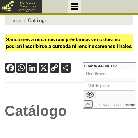
Inicio
Catálogo
Sanciones a usuarios con préstamos vencidos: no
podrán inscribirse a cursada ni rendir exámenes finales
Facebook
WhatsApp
LinkedIn
X
Copy
Share
Cuenta de usuario
Link
Olvidé mi contraseña
Catálogo