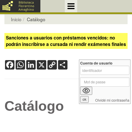
Inicio
Catálogo
Sanciones a usuarios con préstamos vencidos: no
podrán inscribirse a cursada ni rendir exámenes finales
Facebook
WhatsApp
LinkedIn
X
Copy
Share
Cuenta de usuario
Link
Olvidé mi contraseña
Catálogo