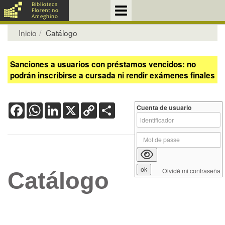
Inicio
Catálogo
Sanciones a usuarios con préstamos vencidos: no
podrán inscribirse a cursada ni rendir exámenes finales
Facebook
WhatsApp
LinkedIn
X
Copy
Share
Cuenta de usuario
Link
Olvidé mi contraseña
Catálogo