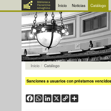
Inicio
Noticias
Catálogo
Inicio
Catálogo
Sanciones a usuarios con préstamos vencidos:
Facebook
WhatsApp
LinkedIn
X
Copy
Share
Link