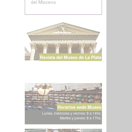
del Mioceno
Revista del Museo de La Plata
Horarios sede Museo
Lunes, miércoles y viernes: 8 a 14hs.
Martes y jueves: 8 a 17hs.