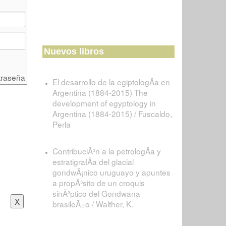
Nuevos libros
traseña
El desarrollo de la egiptologÃ­a en
Argentina (1884-2015) The
development of egyptology in
Argentina (1884-2015) / Fuscaldo,
Perla
ContribuciÃ³n a la petrologÃ­a y
estratigrafÃ­a del glacial
gondwÃ¡nico uruguayo y apuntes
a propÃ³sito de un croquis
sinÃ³ptico del Gondwana
brasileÃ±o / Walther, K.