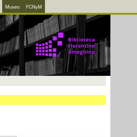
Museo
FCNyM