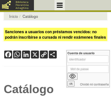
Inicio
Catálogo
Sanciones a usuarios con préstamos vencidos: no
podrán inscribirse a cursada ni rendir exámenes finales
Facebook
WhatsApp
LinkedIn
X
Copy
Share
Cuenta de usuario
Link
Olvidé mi contraseña
Catálogo