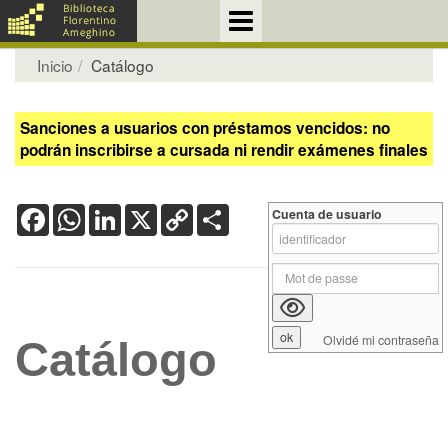
Inicio
Catálogo
Sanciones a usuarios con préstamos vencidos: no
podrán inscribirse a cursada ni rendir exámenes finales
Facebook
WhatsApp
LinkedIn
X
Copy
Share
Cuenta de usuario
Link
Olvidé mi contraseña
Catálogo