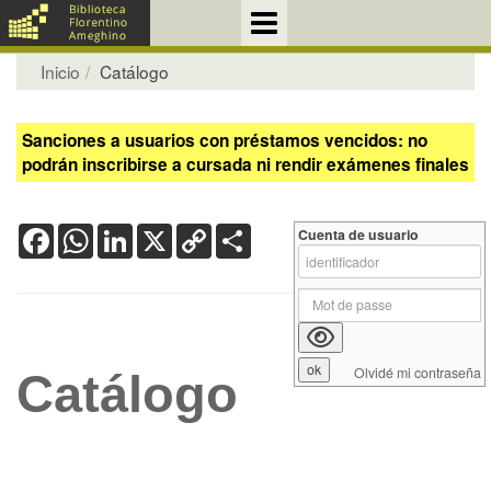
Inicio
Catálogo
Sanciones a usuarios con préstamos vencidos: no
podrán inscribirse a cursada ni rendir exámenes finales
Facebook
WhatsApp
LinkedIn
X
Copy
Share
Cuenta de usuario
Link
Olvidé mi contraseña
Catálogo