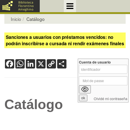
Inicio
Catálogo
Sanciones a usuarios con préstamos vencidos: no
podrán inscribirse a cursada ni rendir exámenes finales
Facebook
WhatsApp
LinkedIn
X
Copy
Share
Cuenta de usuario
Link
Olvidé mi contraseña
Catálogo