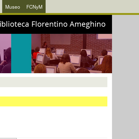
Museo
FCNyM