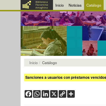
Inicio
Noticias
Catálogo
Inicio
Catálogo
Sanciones a usuarios con préstamos vencidos:
Facebook
WhatsApp
LinkedIn
X
Copy
Share
Link