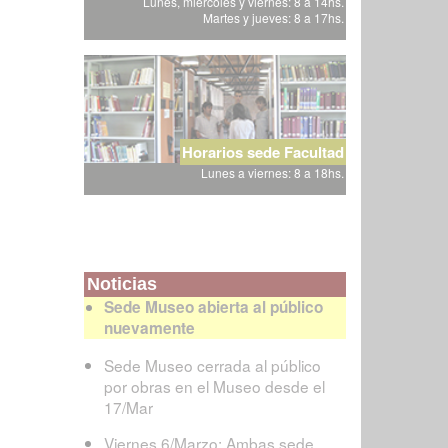
Lunes, miércoles y viernes: 8 a 14hs.
Martes y jueves: 8 a 17hs.
Horarios sede Facultad
Lunes a viernes: 8 a 18hs.
Noticias
Sede Museo abierta al público
nuevamente
Sede Museo cerrada al público
por obras en el Museo desde el
17/Mar
Viernes 6/Marzo: Ambas sede