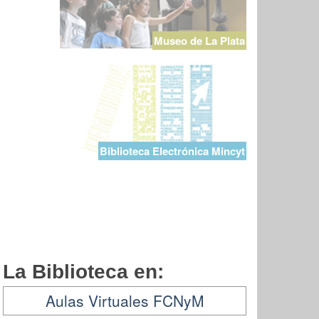
Museo de La Plata
Biblioteca Electrónica Mincyt
La Biblioteca en:
Aulas Virtuales FCNyM