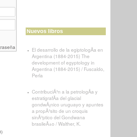
Nuevos libros
traseña
El desarrollo de la egiptologÃ­a en
Argentina (1884-2015) The
development of egyptology in
Argentina (1884-2015) / Fuscaldo,
Perla
ContribuciÃ³n a la petrologÃ­a y
estratigrafÃ­a del glacial
gondwÃ¡nico uruguayo y apuntes
a propÃ³sito de un croquis
sinÃ³ptico del Gondwana
brasileÃ±o / Walther, K.
1)