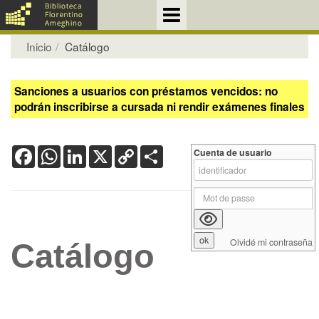
Inicio
Catálogo
Sanciones a usuarios con préstamos vencidos: no
podrán inscribirse a cursada ni rendir exámenes finales
Facebook
WhatsApp
LinkedIn
X
Copy
Share
Cuenta de usuario
Link
Olvidé mi contraseña
Catálogo