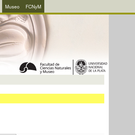
Museo
FCNyM