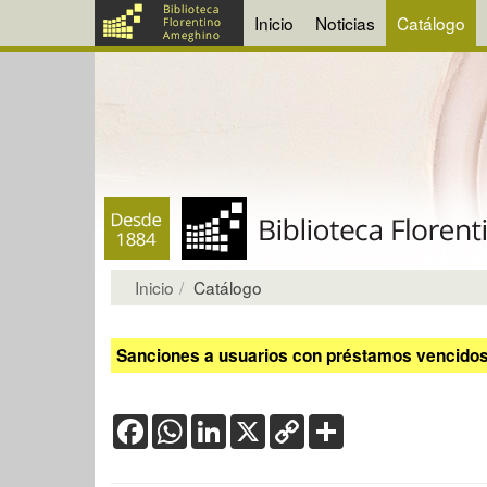
Inicio
Noticias
Catálogo
Inicio
Catálogo
Sanciones a usuarios con préstamos vencidos:
Facebook
WhatsApp
LinkedIn
X
Copy
Share
Link