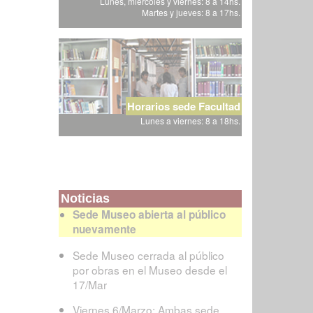
Lunes, miércoles y viernes: 8 a 14hs.
Martes y jueves: 8 a 17hs.
Horarios sede Facultad
Lunes a viernes: 8 a 18hs.
Noticias
Sede Museo abierta al público
nuevamente
Sede Museo cerrada al público
por obras en el Museo desde el
17/Mar
Viernes 6/Marzo: Ambas sede