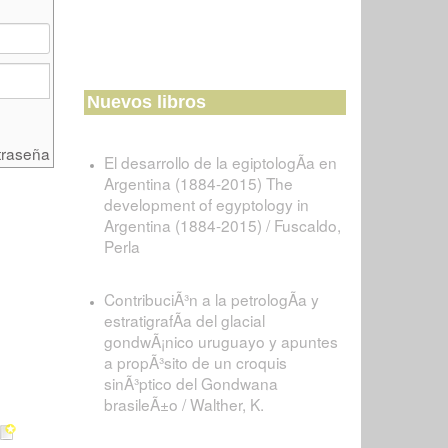
Nuevos libros
traseña
El desarrollo de la egiptologÃ­a en
Argentina (1884-2015) The
development of egyptology in
Argentina (1884-2015) / Fuscaldo,
Perla
ContribuciÃ³n a la petrologÃ­a y
estratigrafÃ­a del glacial
gondwÃ¡nico uruguayo y apuntes
a propÃ³sito de un croquis
sinÃ³ptico del Gondwana
brasileÃ±o / Walther, K.