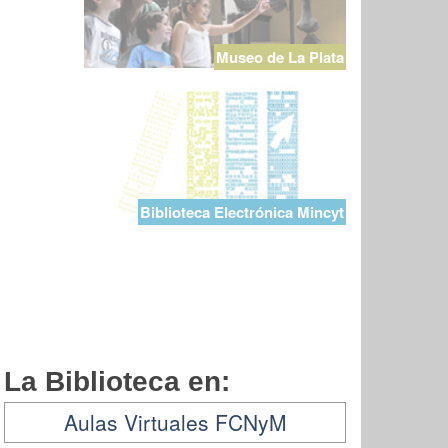
Museo de La Plata
Biblioteca Electrónica Mincyt
La Biblioteca en:
Aulas Virtuales FCNyM