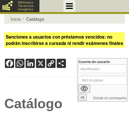
Inicio
Catálogo
Sanciones a usuarios con préstamos vencidos: no
podrán inscribirse a cursada ni rendir exámenes finales
Facebook
WhatsApp
LinkedIn
X
Copy
Share
Cuenta de usuario
Link
Olvidé mi contraseña
Catálogo