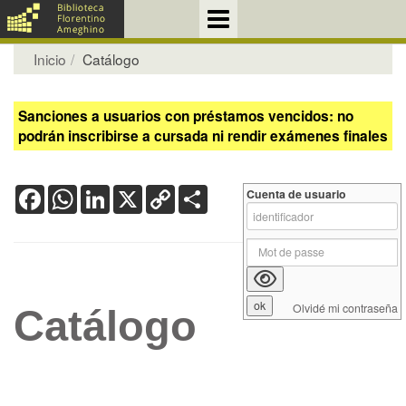
Inicio
Catálogo
Sanciones a usuarios con préstamos vencidos: no
podrán inscribirse a cursada ni rendir exámenes finales
Facebook
WhatsApp
LinkedIn
X
Copy
Share
Cuenta de usuario
Link
Olvidé mi contraseña
Catálogo