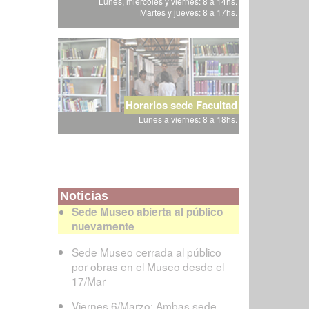
Lunes, miércoles y viernes: 8 a 14hs.
Martes y jueves: 8 a 17hs.
Horarios sede Facultad
Lunes a viernes: 8 a 18hs.
Noticias
Sede Museo abierta al público
nuevamente
Sede Museo cerrada al público
por obras en el Museo desde el
17/Mar
Viernes 6/Marzo: Ambas sede