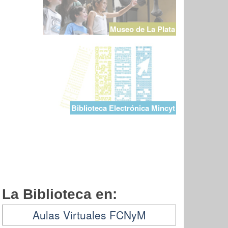
Museo de La Plata
Biblioteca Electrónica Mincyt
La Biblioteca en:
Aulas Virtuales FCNyM