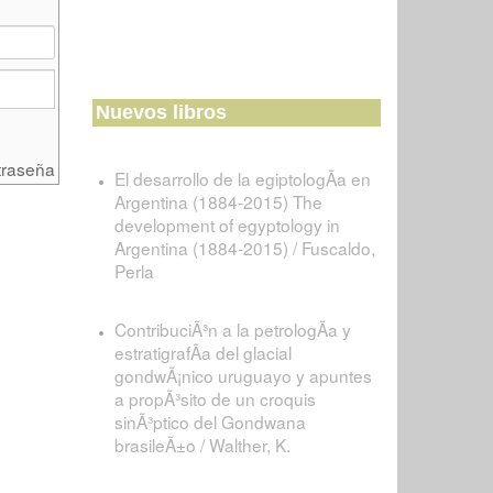
Nuevos libros
traseña
El desarrollo de la egiptologÃ­a en
Argentina (1884-2015) The
development of egyptology in
Argentina (1884-2015) / Fuscaldo,
Perla
ContribuciÃ³n a la petrologÃ­a y
estratigrafÃ­a del glacial
gondwÃ¡nico uruguayo y apuntes
a propÃ³sito de un croquis
sinÃ³ptico del Gondwana
brasileÃ±o / Walther, K.