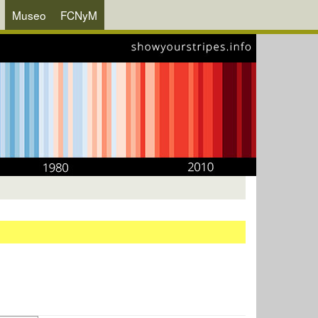
Museo
FCNyM