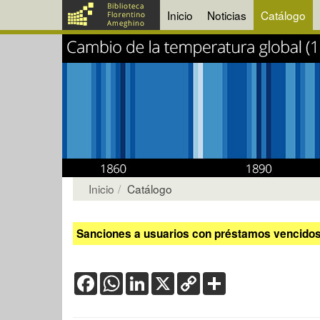
Inicio
Noticias
Catálogo
Inicio
Catálogo
Sanciones a usuarios con préstamos vencidos:
Facebook
WhatsApp
LinkedIn
X
Copy
Share
Link