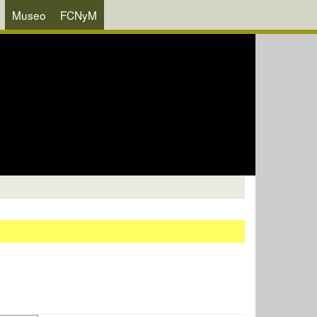
Museo
FCNyM