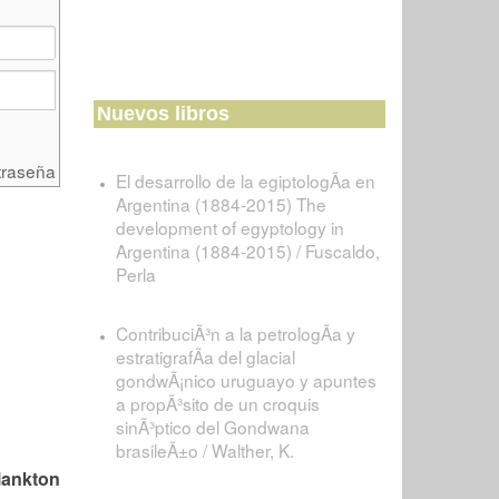
Nuevos libros
traseña
El desarrollo de la egiptologÃ­a en
Argentina (1884-2015) The
development of egyptology in
Argentina (1884-2015) / Fuscaldo,
Perla
ContribuciÃ³n a la petrologÃ­a y
estratigrafÃ­a del glacial
gondwÃ¡nico uruguayo y apuntes
a propÃ³sito de un croquis
sinÃ³ptico del Gondwana
brasileÃ±o / Walther, K.
lankton