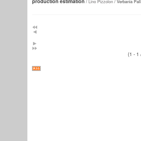
production estimation
/
Lino Pizzolon
/ Verbania Pall
(1 - 1 