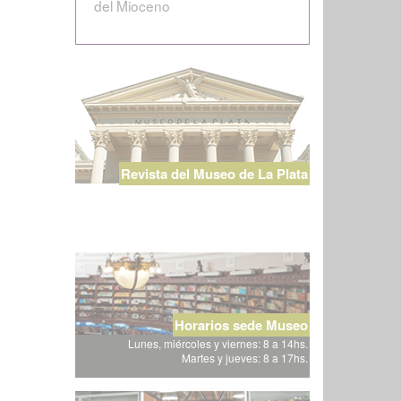
del Mioceno
Revista del Museo de La Plata
Horarios sede Museo
Lunes, miércoles y viernes: 8 a 14hs.
Martes y jueves: 8 a 17hs.