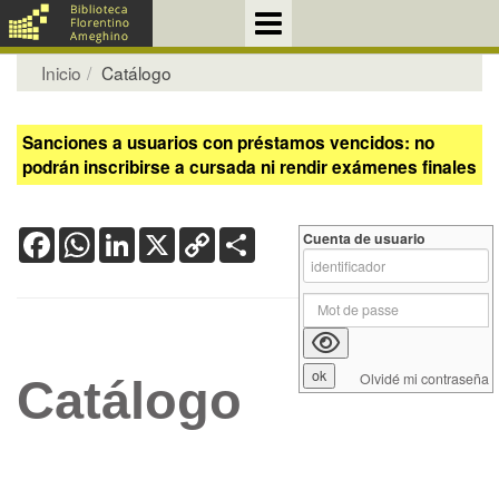
Inicio
Catálogo
Sanciones a usuarios con préstamos vencidos: no
podrán inscribirse a cursada ni rendir exámenes finales
Facebook
WhatsApp
LinkedIn
X
Copy
Share
Cuenta de usuario
Link
Olvidé mi contraseña
Catálogo