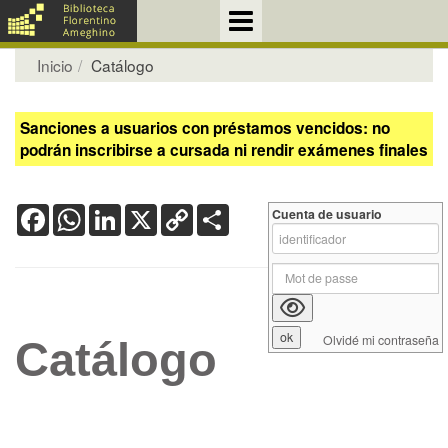
Inicio
Catálogo
Sanciones a usuarios con préstamos vencidos: no
podrán inscribirse a cursada ni rendir exámenes finales
Facebook
WhatsApp
LinkedIn
X
Copy
Share
Cuenta de usuario
Link
Olvidé mi contraseña
Catálogo