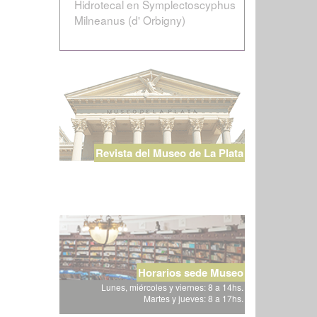
Hidrotecal en Symplectoscyphus
Milneanus (d' Orbigny)
Revista del Museo de La Plata
Horarios sede Museo
Lunes, miércoles y viernes: 8 a 14hs.
Martes y jueves: 8 a 17hs.