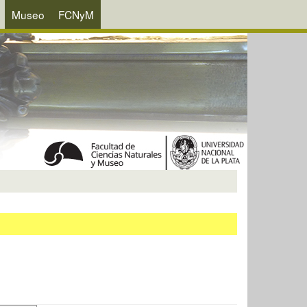
Museo
FCNyM