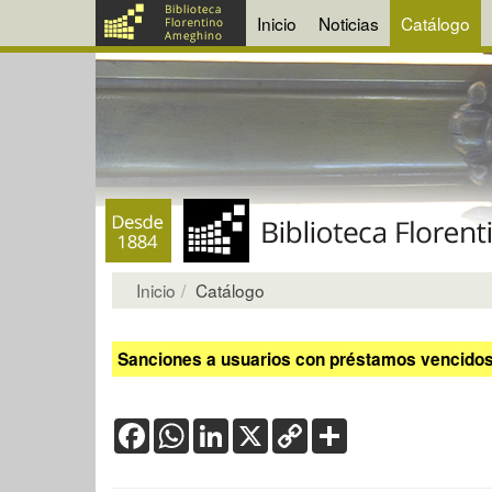
Inicio
Noticias
Catálogo
Inicio
Catálogo
Sanciones a usuarios con préstamos vencidos:
Facebook
WhatsApp
LinkedIn
X
Copy
Share
Link