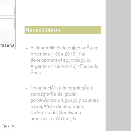
Nuevos libros
traseña
El desarrollo de la egiptologÃ­a en
Argentina (1884-2015) The
development of egyptology in
Argentina (1884-2015) / Fuscaldo,
Perla
ContribuciÃ³n a la petrologÃ­a y
estratigrafÃ­a del glacial
gondwÃ¡nico uruguayo y apuntes
a propÃ³sito de un croquis
sinÃ³ptico del Gondwana
brasileÃ±o / Walther, K.
/
Félix M.