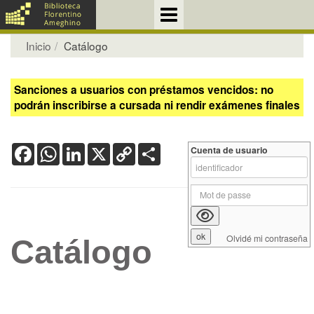
Inicio
Catálogo
Sanciones a usuarios con préstamos vencidos: no
podrán inscribirse a cursada ni rendir exámenes finales
Facebook
WhatsApp
LinkedIn
X
Copy
Share
Cuenta de usuario
Link
Olvidé mi contraseña
Catálogo