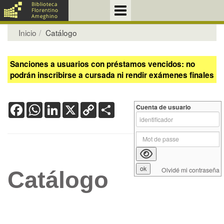
Inicio
Catálogo
Sanciones a usuarios con préstamos vencidos: no
podrán inscribirse a cursada ni rendir exámenes finales
Facebook
WhatsApp
LinkedIn
X
Copy
Share
Cuenta de usuario
Link
Olvidé mi contraseña
Catálogo