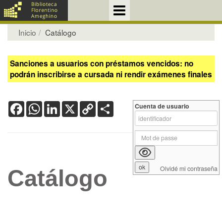
Inicio
Catálogo
Sanciones a usuarios con préstamos vencidos: no
podrán inscribirse a cursada ni rendir exámenes finales
Facebook
WhatsApp
LinkedIn
X
Copy
Share
Cuenta de usuario
Link
Olvidé mi contraseña
Catálogo