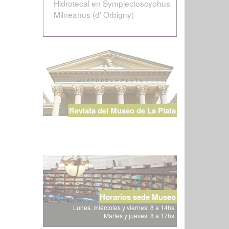
Hidrotecal en Symplectoscyphus
Milneanus (d' Orbigny)
Revista del Museo de La Plata
Horarios sede Museo
Lunes, miércoles y viernes: 8 a 14hs.
Martes y jueves: 8 a 17hs.