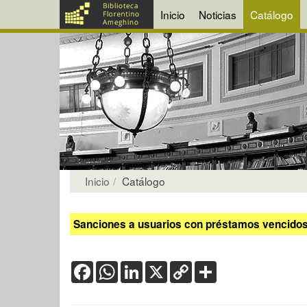
Inicio
Noticias
Catálogo
Inicio
Catálogo
Sanciones a usuarios con préstamos vencidos:
Facebook
WhatsApp
LinkedIn
X
Copy
Share
Link