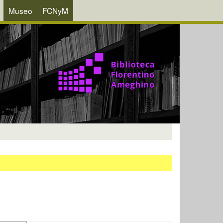
Museo
FCNyM