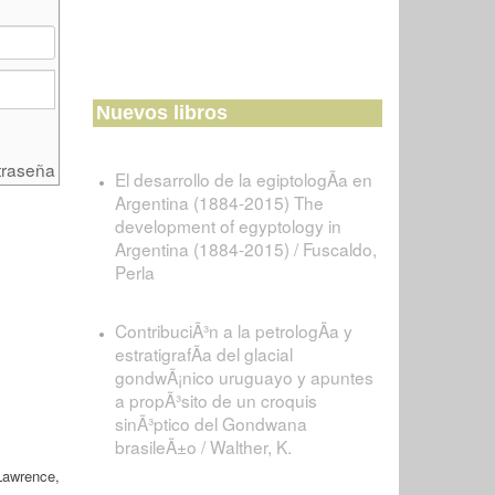
Nuevos libros
traseña
El desarrollo de la egiptologÃ­a en
Argentina (1884-2015) The
development of egyptology in
Argentina (1884-2015) / Fuscaldo,
Perla
ContribuciÃ³n a la petrologÃ­a y
estratigrafÃ­a del glacial
gondwÃ¡nico uruguayo y apuntes
a propÃ³sito de un croquis
sinÃ³ptico del Gondwana
brasileÃ±o / Walther, K.
Lawrence,