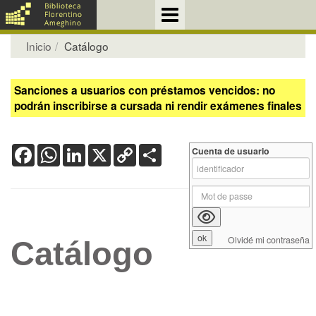
Inicio
Catálogo
Sanciones a usuarios con préstamos vencidos: no
podrán inscribirse a cursada ni rendir exámenes finales
Facebook
WhatsApp
LinkedIn
X
Copy
Share
Cuenta de usuario
Link
Olvidé mi contraseña
Catálogo