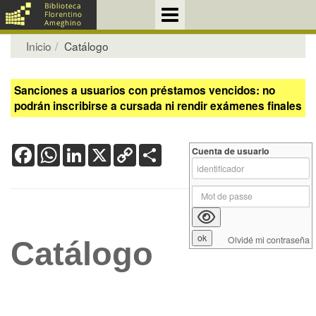
Inicio
Catálogo
Sanciones a usuarios con préstamos vencidos: no
podrán inscribirse a cursada ni rendir exámenes finales
Facebook
WhatsApp
LinkedIn
X
Copy
Share
Cuenta de usuario
Link
Olvidé mi contraseña
Catálogo