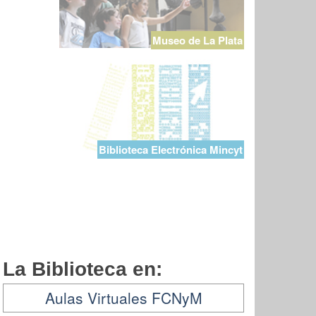
Museo de La Plata
Biblioteca Electrónica Mincyt
La Biblioteca en:
Aulas Virtuales FCNyM