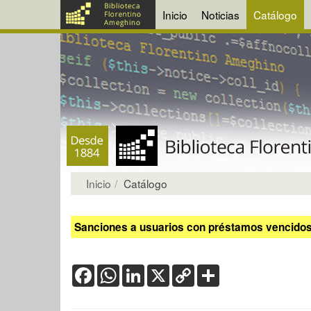
Inicio
Noticias
Catálogo
Inicio
Catálogo
Sanciones a usuarios con préstamos vencidos:
Facebook
WhatsApp
LinkedIn
X
Copy
Share
Link