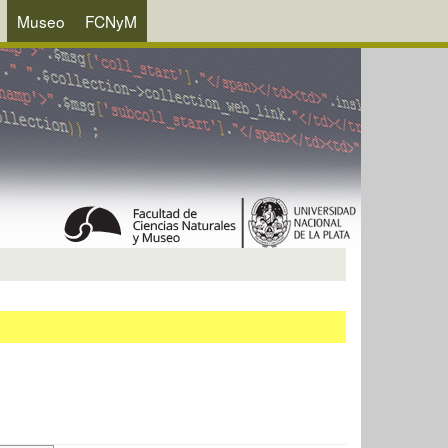
Museo
FCNyM