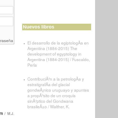
Nuevos libros
traseña
El desarrollo de la egiptologÃ­a en
Argentina (1884-2015) The
development of egyptology in
Argentina (1884-2015) / Fuscaldo,
Perla
ContribuciÃ³n a la petrologÃ­a y
estratigrafÃ­a del glacial
gondwÃ¡nico uruguayo y apuntes
a propÃ³sito de un croquis
sinÃ³ptico del Gondwana
brasileÃ±o / Walther, K.
um
/
M.J.