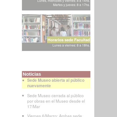
Lunes, miércoles y viernes: 8 a 14hs.
Martes y jueves: 8 a 17hs.
Horarios sede Facultad
Lunes a viernes: 8 a 18hs.
Noticias
Sede Museo abierta al público
nuevamente
Sede Museo cerrada al público
por obras en el Museo desde el
17/Mar
Viernes 6/Marzo: Ambas sede