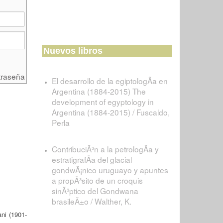
Nuevos libros
traseña
El desarrollo de la egiptologÃ­a en
Argentina (1884-2015) The
development of egyptology in
Argentina (1884-2015) / Fuscaldo,
Perla
ContribuciÃ³n a la petrologÃ­a y
estratigrafÃ­a del glacial
gondwÃ¡nico uruguayo y apuntes
a propÃ³sito de un croquis
sinÃ³ptico del Gondwana
brasileÃ±o / Walther, K.
ni (1901-