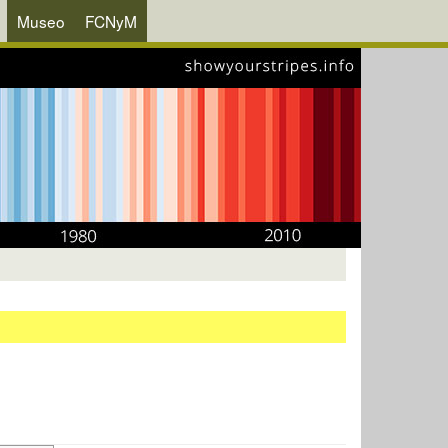
Museo
FCNyM