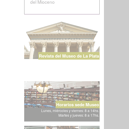
del Mioceno
Revista del Museo de La Plata
Horarios sede Museo
Lunes, miércoles y viernes: 8 a 14hs.
Martes y jueves: 8 a 17hs.