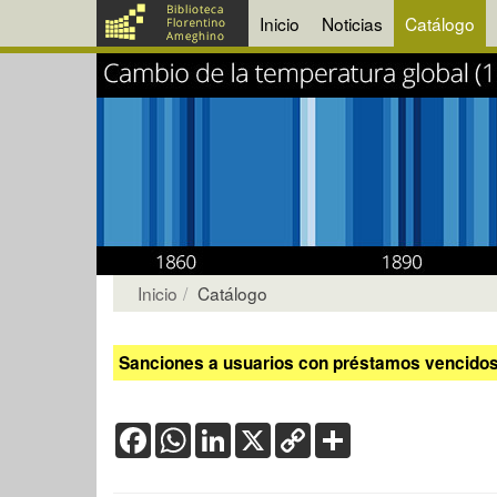
Inicio
Noticias
Catálogo
Inicio
Catálogo
Sanciones a usuarios con préstamos vencidos:
Facebook
WhatsApp
LinkedIn
X
Copy
Share
Link