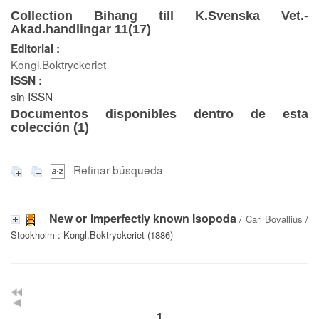
Collection Bihang till K.Svenska Vet.-
Akad.handlingar 11(17)
Editorial :
Kongl.Boktryckeriet
ISSN :
sin ISSN
Documentos disponibles dentro de esta
colección (
1
)
Refinar búsqueda
New or imperfectly known Isopoda
/
Carl Bovallius
/
Stockholm : Kongl.Boktryckeriet (1886)
1