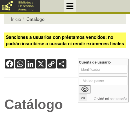
Inicio
Catálogo
Sanciones a usuarios con préstamos vencidos: no
podrán inscribirse a cursada ni rendir exámenes finales
Facebook
WhatsApp
LinkedIn
X
Copy
Share
Cuenta de usuario
Link
Olvidé mi contraseña
Catálogo