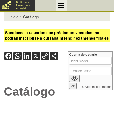
Inicio
Catálogo
Sanciones a usuarios con préstamos vencidos: no
podrán inscribirse a cursada ni rendir exámenes finales
Facebook
WhatsApp
LinkedIn
X
Copy
Share
Cuenta de usuario
Link
Olvidé mi contraseña
Catálogo