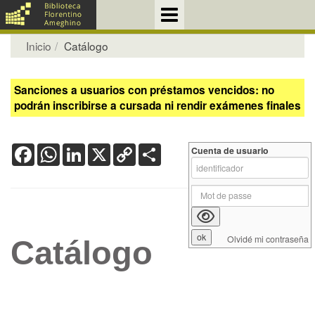
Inicio
Catálogo
Sanciones a usuarios con préstamos vencidos: no
podrán inscribirse a cursada ni rendir exámenes finales
Facebook
WhatsApp
LinkedIn
X
Copy
Share
Cuenta de usuario
Link
Olvidé mi contraseña
Catálogo