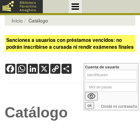
Inicio
Catálogo
Sanciones a usuarios con préstamos vencidos: no
podrán inscribirse a cursada ni rendir exámenes finales
Facebook
WhatsApp
LinkedIn
X
Copy
Share
Cuenta de usuario
Link
Olvidé mi contraseña
Catálogo