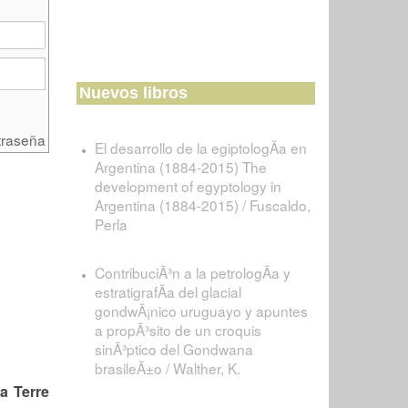
Nuevos libros
traseña
El desarrollo de la egiptologÃ­a en
Argentina (1884-2015) The
development of egyptology in
Argentina (1884-2015) / Fuscaldo,
Perla
ContribuciÃ³n a la petrologÃ­a y
estratigrafÃ­a del glacial
gondwÃ¡nico uruguayo y apuntes
a propÃ³sito de un croquis
sinÃ³ptico del Gondwana
brasileÃ±o / Walther, K.
a Terre