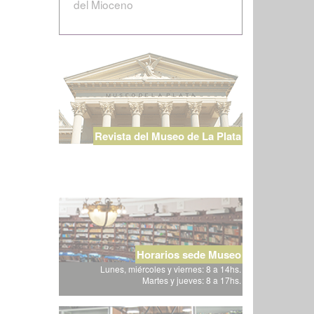
del Mioceno
Revista del Museo de La Plata
Horarios sede Museo
Lunes, miércoles y viernes: 8 a 14hs.
Martes y jueves: 8 a 17hs.