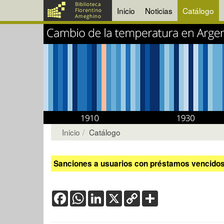
Inicio
Noticias
Catálogo
Inicio
Catálogo
Sanciones a usuarios con préstamos vencidos:
Facebook
WhatsApp
LinkedIn
X
Copy
Share
Link