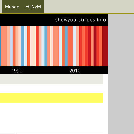
Museo
FCNyM