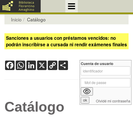
Inicio
Catálogo
Sanciones a usuarios con préstamos vencidos: no
podrán inscribirse a cursada ni rendir exámenes finales
Facebook
WhatsApp
LinkedIn
X
Copy
Share
Cuenta de usuario
Link
Olvidé mi contraseña
Catálogo