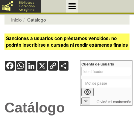
Inicio
Catálogo
Sanciones a usuarios con préstamos vencidos: no
podrán inscribirse a cursada ni rendir exámenes finales
Facebook
WhatsApp
LinkedIn
X
Copy
Share
Cuenta de usuario
Link
Olvidé mi contraseña
Catálogo