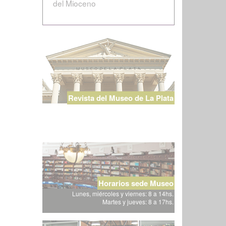
del Mioceno
Revista del Museo de La Plata
Horarios sede Museo
Lunes, miércoles y viernes: 8 a 14hs.
Martes y jueves: 8 a 17hs.