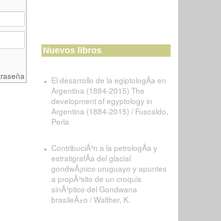
Nuevos libros
traseña
El desarrollo de la egiptologÃ­a en
Argentina (1884-2015) The
development of egyptology in
Argentina (1884-2015) / Fuscaldo,
Perla
ContribuciÃ³n a la petrologÃ­a y
estratigrafÃ­a del glacial
gondwÃ¡nico uruguayo y apuntes
a propÃ³sito de un croquis
sinÃ³ptico del Gondwana
brasileÃ±o / Walther, K.