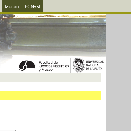
Museo
FCNyM