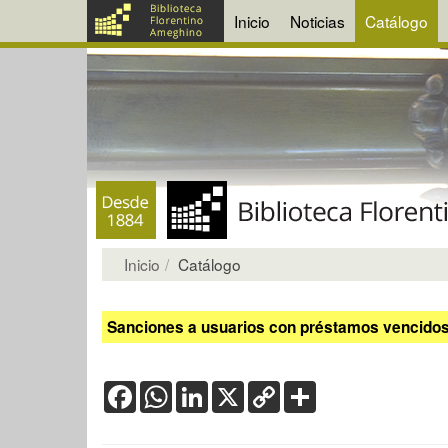
Inicio
Noticias
Catálogo
Inicio
Catálogo
Sanciones a usuarios con préstamos vencidos:
Facebook
WhatsApp
LinkedIn
X
Copy
Share
Link