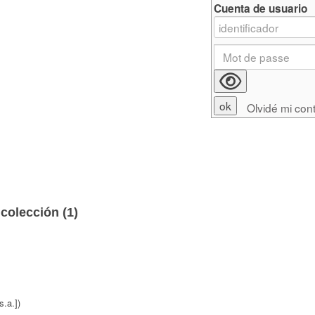
Cuenta de usuario
Olvidé mi con
colección (
1
)
s.a.])