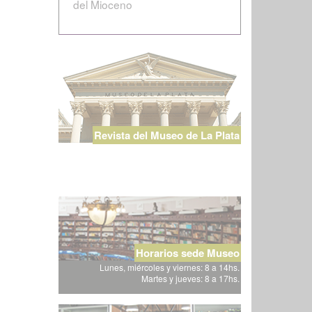
del Mioceno
Revista del Museo de La Plata
Horarios sede Museo
Lunes, miércoles y viernes: 8 a 14hs.
Martes y jueves: 8 a 17hs.