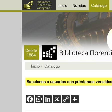
Inicio
Noticias
Catálogo
Inicio
Catálogo
Sanciones a usuarios con préstamos vencidos:
Facebook
WhatsApp
LinkedIn
X
Copy
Share
Link