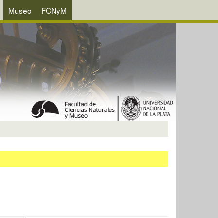
Museo
FCNyM