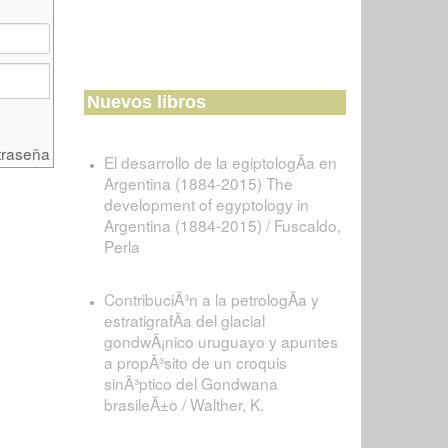
Nuevos libros
traseña
El desarrollo de la egiptologÃ­a en
Argentina (1884-2015) The
development of egyptology in
Argentina (1884-2015) / Fuscaldo,
Perla
ContribuciÃ³n a la petrologÃ­a y
estratigrafÃ­a del glacial
gondwÃ¡nico uruguayo y apuntes
a propÃ³sito de un croquis
sinÃ³ptico del Gondwana
brasileÃ±o / Walther, K.