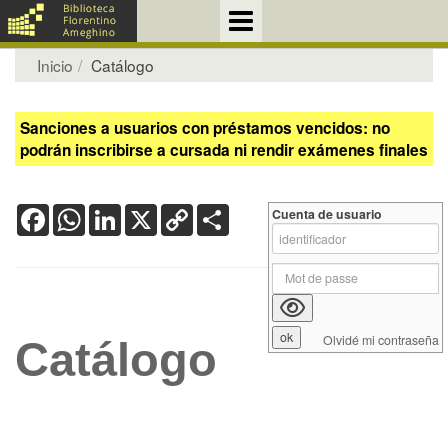
Inicio
Catálogo
Sanciones a usuarios con préstamos vencidos: no
podrán inscribirse a cursada ni rendir exámenes finales
Facebook
WhatsApp
LinkedIn
X
Copy
Share
Cuenta de usuario
Link
Olvidé mi contraseña
Catálogo