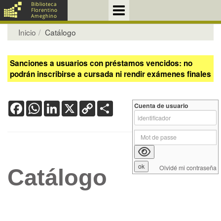
Inicio
Catálogo
Sanciones a usuarios con préstamos vencidos: no
podrán inscribirse a cursada ni rendir exámenes finales
Facebook
WhatsApp
LinkedIn
X
Copy
Share
Cuenta de usuario
Link
Olvidé mi contraseña
Catálogo