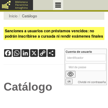
Inicio
Catálogo
Sanciones a usuarios con préstamos vencidos: no
podrán inscribirse a cursada ni rendir exámenes finales
Facebook
WhatsApp
LinkedIn
X
Copy
Share
Cuenta de usuario
Link
Olvidé mi contraseña
Catálogo