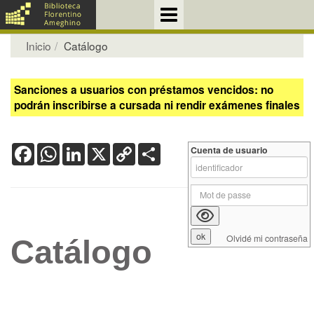
Inicio
Catálogo
Sanciones a usuarios con préstamos vencidos: no
podrán inscribirse a cursada ni rendir exámenes finales
Facebook
WhatsApp
LinkedIn
X
Copy
Share
Cuenta de usuario
Link
Olvidé mi contraseña
Catálogo