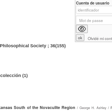
Cuenta de usuario
Olvidé mi con
Philosophical Society ; 36(155)
colección (
1
)
kansas South of the Novaculite Region
/
George H. Ashley
/ P