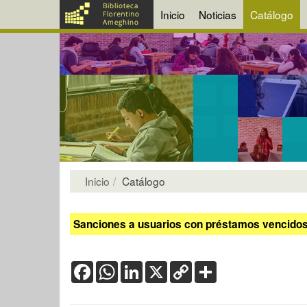
Inicio
Noticias
Catálogo
Inicio
Catálogo
Sanciones a usuarios con préstamos vencidos:
Facebook
WhatsApp
LinkedIn
X
Copy
Share
Link