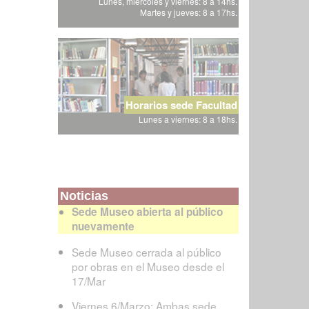
Lunes, miércoles y viernes: 8 a 14hs.
Martes y jueves: 8 a 17hs.
Horarios sede Facultad
Lunes a viernes: 8 a 18hs.
Noticias
Sede Museo abierta al público
nuevamente
Sede Museo cerrada al público
por obras en el Museo desde el
17/Mar
Viernes 6/Marzo: Ambas sede