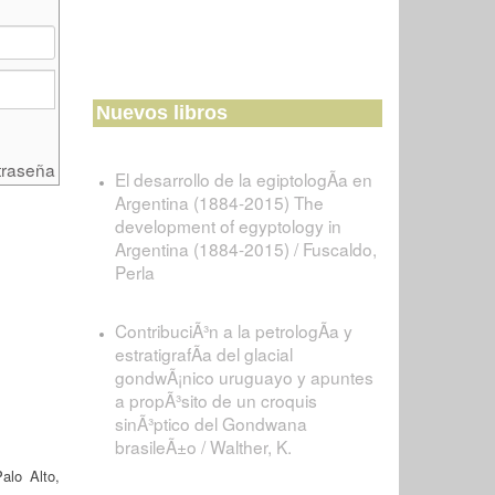
Nuevos libros
traseña
El desarrollo de la egiptologÃ­a en
Argentina (1884-2015) The
development of egyptology in
Argentina (1884-2015) / Fuscaldo,
Perla
ContribuciÃ³n a la petrologÃ­a y
estratigrafÃ­a del glacial
gondwÃ¡nico uruguayo y apuntes
a propÃ³sito de un croquis
sinÃ³ptico del Gondwana
brasileÃ±o / Walther, K.
alo Alto,