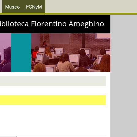
Museo
FCNyM