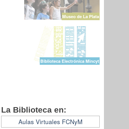
Museo de La Plata
Biblioteca Electrónica Mincyt
La Biblioteca en:
Aulas Virtuales FCNyM