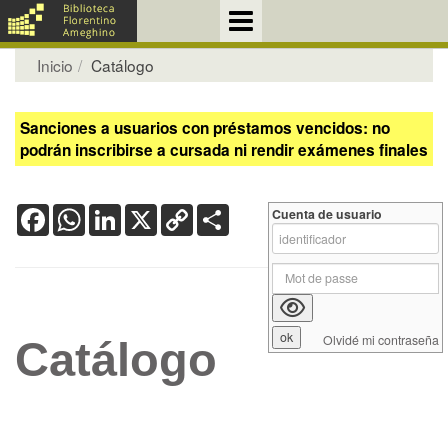
Inicio
Catálogo
Sanciones a usuarios con préstamos vencidos: no
podrán inscribirse a cursada ni rendir exámenes finales
Facebook
WhatsApp
LinkedIn
X
Copy
Share
Cuenta de usuario
Link
Olvidé mi contraseña
Catálogo