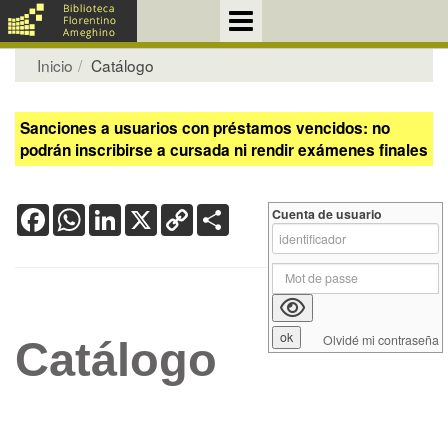
Inicio
Catálogo
Sanciones a usuarios con préstamos vencidos: no
podrán inscribirse a cursada ni rendir exámenes finales
Facebook
WhatsApp
LinkedIn
X
Copy
Share
Cuenta de usuario
Link
Olvidé mi contraseña
Catálogo