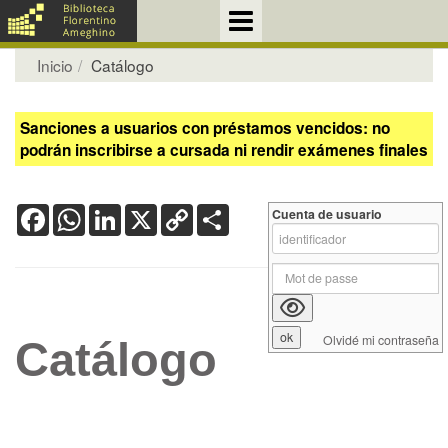
Inicio
Catálogo
Sanciones a usuarios con préstamos vencidos: no
podrán inscribirse a cursada ni rendir exámenes finales
Facebook
WhatsApp
LinkedIn
X
Copy
Share
Cuenta de usuario
Link
Olvidé mi contraseña
Catálogo