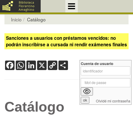
Inicio
Catálogo
Sanciones a usuarios con préstamos vencidos: no
podrán inscribirse a cursada ni rendir exámenes finales
Facebook
WhatsApp
LinkedIn
X
Copy
Share
Cuenta de usuario
Link
Olvidé mi contraseña
Catálogo