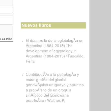
Nuevos libros
traseña
El desarrollo de la egiptologÃ­a en
Argentina (1884-2015) The
development of egyptology in
Argentina (1884-2015) / Fuscaldo,
Perla
ContribuciÃ³n a la petrologÃ­a y
estratigrafÃ­a del glacial
gondwÃ¡nico uruguayo y apuntes
a propÃ³sito de un croquis
sinÃ³ptico del Gondwana
brasileÃ±o / Walther, K.