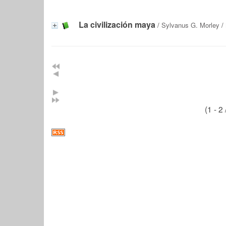
La civilización maya
/
Sylvanus G. Morley
/ 
(1 - 2 