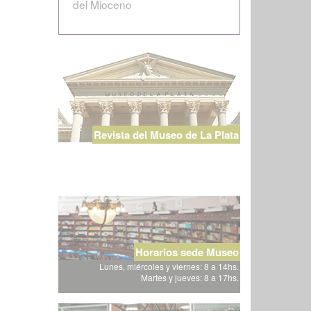
del Mioceno
Revista del Museo de La Plata
Horarios sede Museo
Lunes, miércoles y viernes: 8 a 14hs.
Martes y jueves: 8 a 17hs.