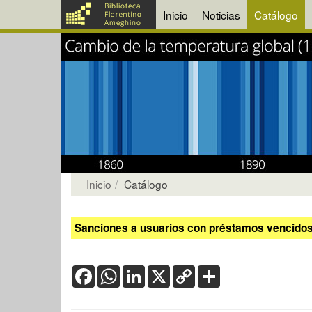
Inicio
Noticias
Catálogo
Inicio
Catálogo
Sanciones a usuarios con préstamos vencidos:
Facebook
WhatsApp
LinkedIn
X
Copy
Share
Link