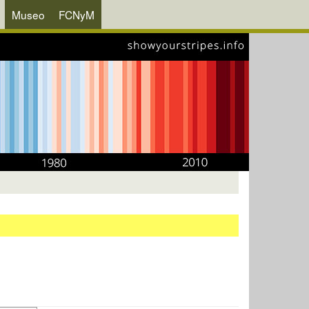
Museo
FCNyM