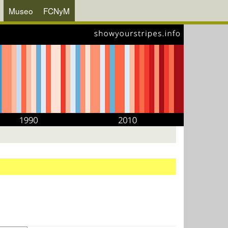
Museo
FCNyM