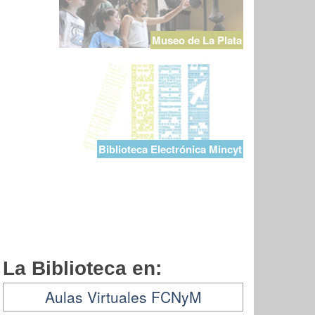
Museo de La Plata
Biblioteca Electrónica Mincyt
La Biblioteca en:
Aulas Virtuales FCNyM