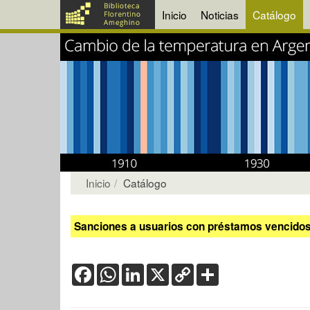
Inicio
Noticias
Catálogo
Inicio
Catálogo
Sanciones a usuarios con préstamos vencidos:
Facebook
WhatsApp
LinkedIn
X
Copy
Share
Link