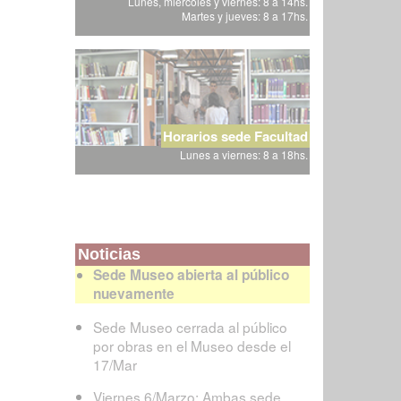
Lunes, miércoles y viernes: 8 a 14hs.
Martes y jueves: 8 a 17hs.
Horarios sede Facultad
Lunes a viernes: 8 a 18hs.
Noticias
Sede Museo abierta al público
nuevamente
Sede Museo cerrada al público
por obras en el Museo desde el
17/Mar
Viernes 6/Marzo: Ambas sede