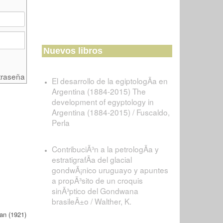
Nuevos libros
traseña
El desarrollo de la egiptologÃ­a en
Argentina (1884-2015) The
development of egyptology in
Argentina (1884-2015) / Fuscaldo,
Perla
ContribuciÃ³n a la petrologÃ­a y
estratigrafÃ­a del glacial
gondwÃ¡nico uruguayo y apuntes
a propÃ³sito de un croquis
sinÃ³ptico del Gondwana
brasileÃ±o / Walther, K.
tan (1921)