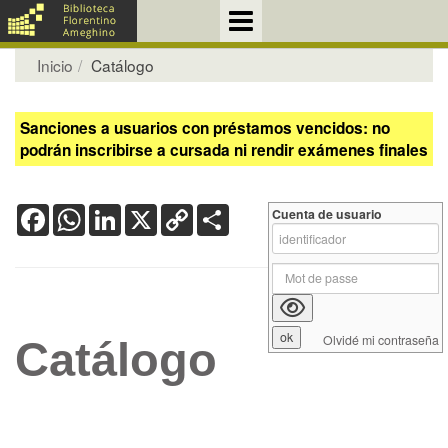
Inicio
Catálogo
Sanciones a usuarios con préstamos vencidos: no
podrán inscribirse a cursada ni rendir exámenes finales
Facebook
WhatsApp
LinkedIn
X
Copy
Share
Cuenta de usuario
Link
Olvidé mi contraseña
Catálogo