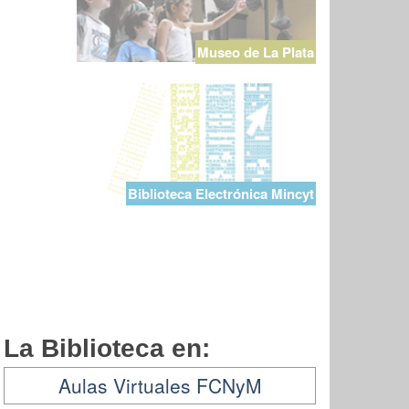
Museo de La Plata
Biblioteca Electrónica Mincyt
La Biblioteca en:
Aulas Virtuales FCNyM