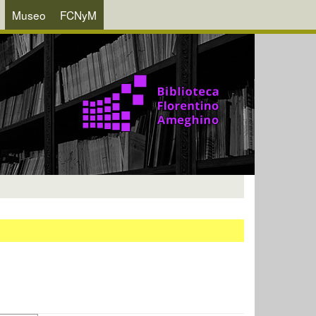
Museo
FCNyM