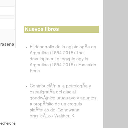
Nuevos libros
traseña
El desarrollo de la egiptologÃ­a en
Argentina (1884-2015) The
development of egyptology in
Argentina (1884-2015) / Fuscaldo,
Perla
ContribuciÃ³n a la petrologÃ­a y
estratigrafÃ­a del glacial
gondwÃ¡nico uruguayo y apuntes
a propÃ³sito de un croquis
sinÃ³ptico del Gondwana
brasileÃ±o / Walther, K.
Recherche