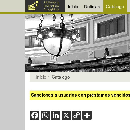
Inicio
Noticias
Catálogo
Inicio
Catálogo
Sanciones a usuarios con préstamos vencidos:
Facebook
WhatsApp
LinkedIn
X
Copy
Share
Link