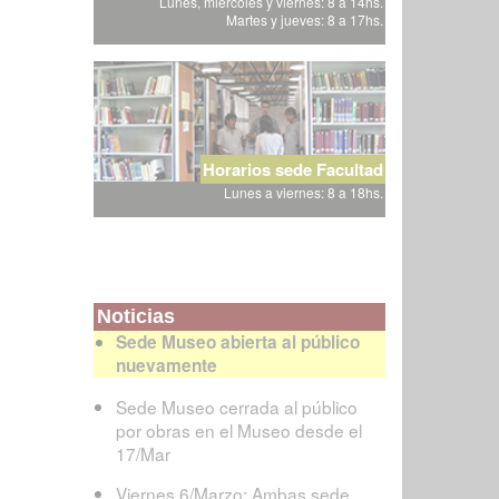
Lunes, miércoles y viernes: 8 a 14hs.
Martes y jueves: 8 a 17hs.
Horarios sede Facultad
Lunes a viernes: 8 a 18hs.
Noticias
Sede Museo abierta al público
nuevamente
Sede Museo cerrada al público
por obras en el Museo desde el
17/Mar
Viernes 6/Marzo: Ambas sede